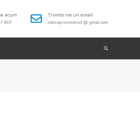
ne acum
Trimite-ne un email
57 869
cubicaproconstruct @ gmail.com
Search