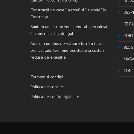
ACAS
Construcţii de case “la roşu” şi “la cheie” în
DESP
Constanţa.
CE F
Suntem un antreprenor general specializat
în construcţii rezidenţiale.
PORT
Aducem un plus de valoare lucrării tale
BLOG
prin calitate, termene punctuale şi costuri
reduse de execuţie.
MAGA
CONT
Termeni și condiţii
Politica de cookies
Politica de confidenţialitate