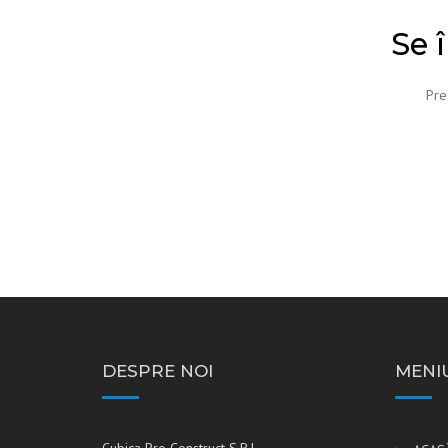
HIDROIZOLAŢII
Se 
TAVANE ŞI PEREŢI RIGIPS
PLACĂRI CU GRESIE SI
Pre
FAIANŢĂ
FINISAJE DIVERSE
DESPRE NOI
MENI
Cubica Pro Construct S.R.L.