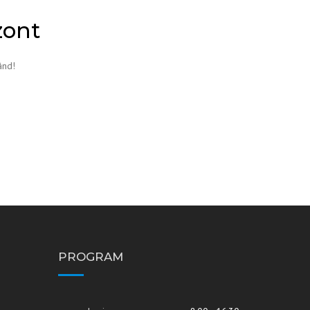
zont
ând!
PROGRAM